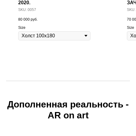
2020.
ЗАЧ
SKU:
0057
SKU
80 000
руб.
70 0
Size
Size
Дополненная реальность -
AR on art