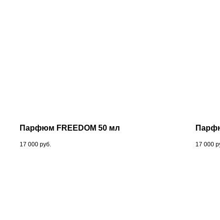
Парфюм FREEDOM 50 мл
Парфю
17 000
руб.
17 000
р