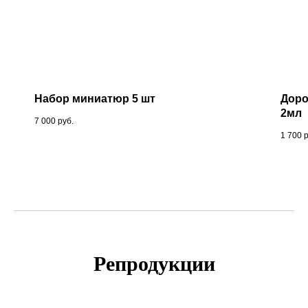
Набор миниатюр 5 шт
Доро
2мл
7 000
руб.
1 700
Репродукции