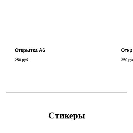
Открытка А6
Откр
250
руб.
350
ру
Стикеры