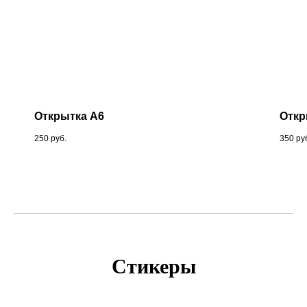
Открытка А6
Откр
250
руб.
350
ру
Стикеры