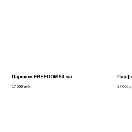
Парфюм FREEDOM 50 мл
Парфю
17 000
руб.
17 000
р