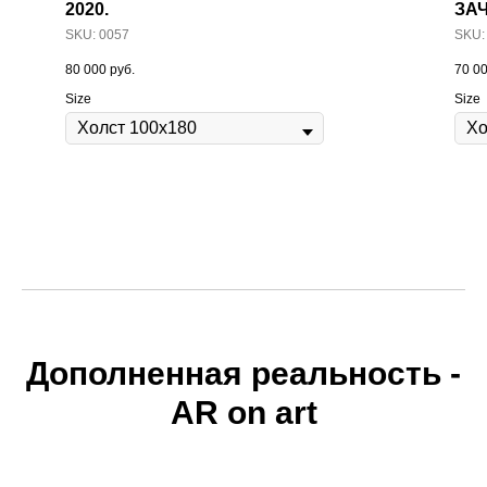
2020.
ЗАЧ
SKU:
0057
SKU
80 000
руб.
70 0
Size
Size
Дополненная реальность -
AR on art