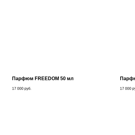
Парфюм FREEDOM 50 мл
Парфю
17 000
руб.
17 000
р