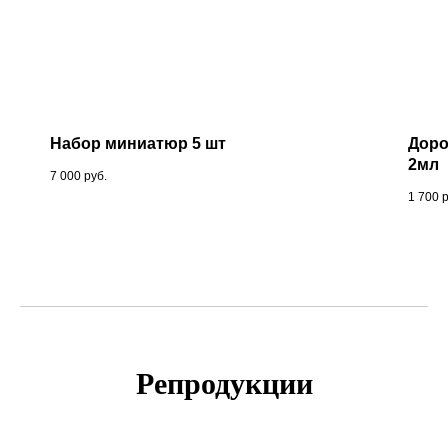
Набор миниатюр 5 шт
Доро
2мл
7 000
руб.
1 700
Репродукции