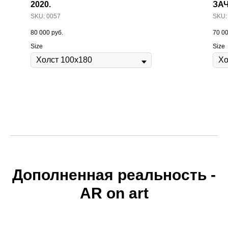
2020.
ЗАЧ
SKU:
0057
SKU
80 000
руб.
70 0
Size
Size
Дополненная реальность -
AR on art